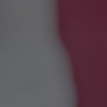
Hotel
Habitaciones
Spa Pinhal Real
Experiencias
Restaurante y Bares
Reuniones y Eventos
Promociones
Bonos Regalo
Contactos
PT
EN
ES
FR