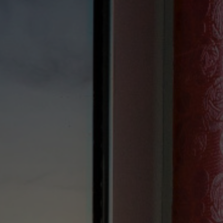
Spa Pinhal Real
Experiências
Restaurantes e Bares
Reuniões e Eventos
Promoções
Vouchers
Contactos
PT
EN
ES
FR