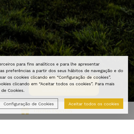
rceiros para fins analíticos e para lhe apresentar
as preferências a partir dos seus hábitos de navegação e do
usar os cookies clicando em “Configuração de cookies”.
CODE
RESERVAR
kies clicando em “Aceitar todos os cookies”. Para mais
Todos os direitos reservados - Powered by
e-GDS
®
a de Cookies.
MELHOR PREÇO GARANTIDO
Configuração de Cookies
Aceitar todos os cookies
Ofertas Especiais