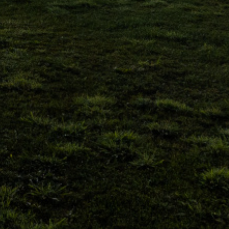
ewsletter
SUBSCREVER
Concordo com os
Termos & Condições
Já se encontra registado?
Login
»