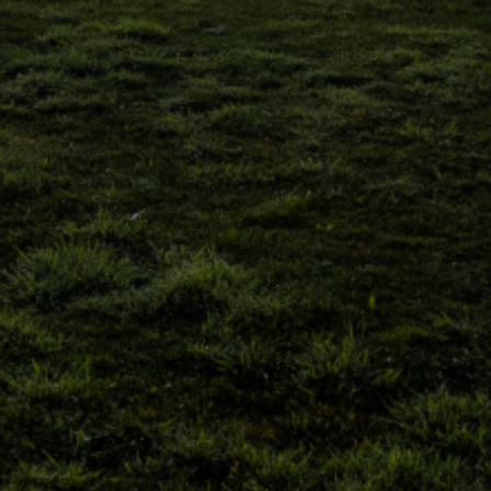
Institucional
N
Privacidade e Cookies
Termos & Condições
Perguntas Frequentes
Mapa do Site
Resolução Alternativa de Litígios