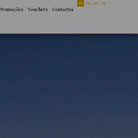
PT
EN
ES
FR
Promoções
Vouchers
Contactos