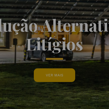
lução Alternati
Litígios
VER MAIS