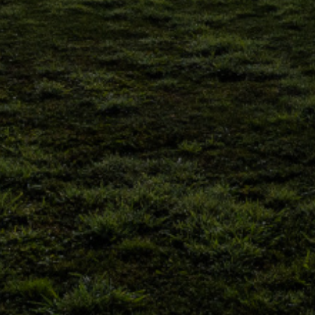
Estrada Nacional 109, km 161.4
2415-206 Regueira de Pontes - Leiria
+351 244 820 460
(Chamada para a rede fixa nacional)
RNET: 5399