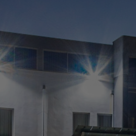
Restaurantes e Bares
Reuniões e Eventos
Promoções
Vouchers
Contactos
PT
EN
ES
FR