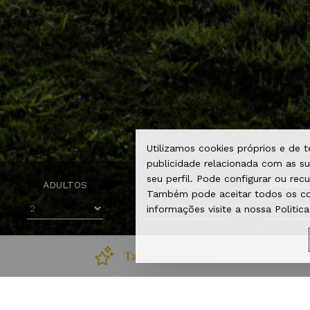
recuperarportugal.gov.pt
Utilizamos cookies próprios e de te
publicidade relacionada com as su
seu perfil. Pode configurar ou rec
ADULTOS
CRIANÇAS
PROMO
Também pode aceitar todos os coo
informações visite a nossa Politic
Tarifas Exclusivas