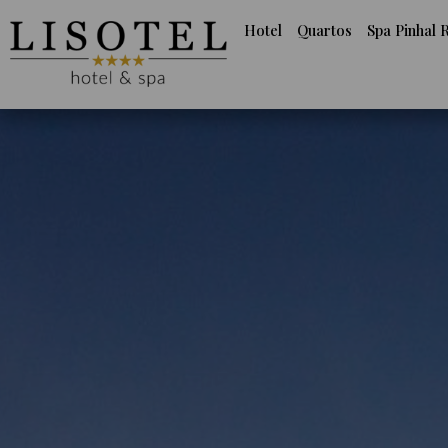
Hotel
Quartos
Spa Pinhal 
Hotel
Quartos
Spa Pinhal Real
Experiências