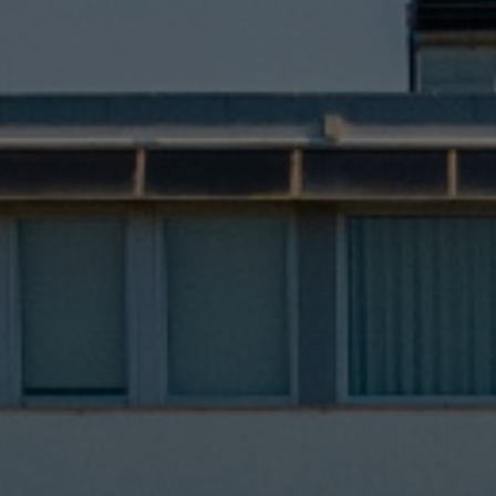
Hôtel
Chambres
Spa Pinhal Real
Expériences
Restaurant et Bars
Réunions et Événements
Offres
Bons Cadeaux
Contacts
PT
EN
ES
FR