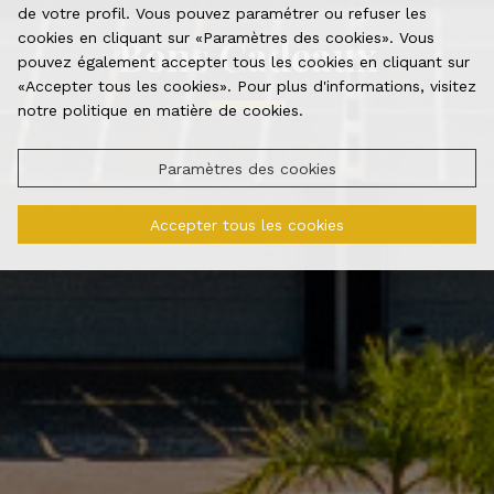
de votre profil. Vous pouvez paramétrer ou refuser les
cookies en cliquant sur «Paramètres des cookies». Vous
Bons Cadeaux
pouvez également accepter tous les cookies en cliquant sur
«Accepter tous les cookies». Pour plus d'informations, visitez
notre politique en matière de cookies.
Paramètres des cookies
Accepter tous les cookies