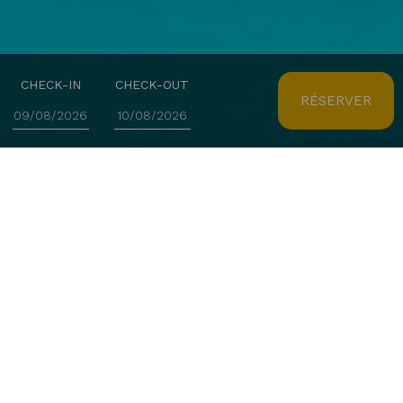
CHECK-IN
CHECK-OUT
RÉSERVER
LE CADEAU IDÉAL
Bon Cadeau
Surprenez votre famille et vos amis avec un Bon
Cadeau Lisotel – Hôtel & Spa, un cadeau original et
personnalisé.