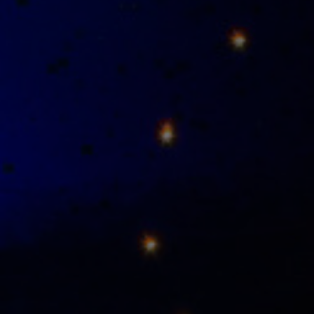
Hôtel
Chambres
Spa Pinhal Real
Expériences
Restaurant et Bars
Réunions et Événements
Offres
Bons Cadeaux
Contacts
PT
EN
ES
FR