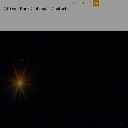
PT
EN
ES
FR
Offres
Bons Cadeaux
Contacts