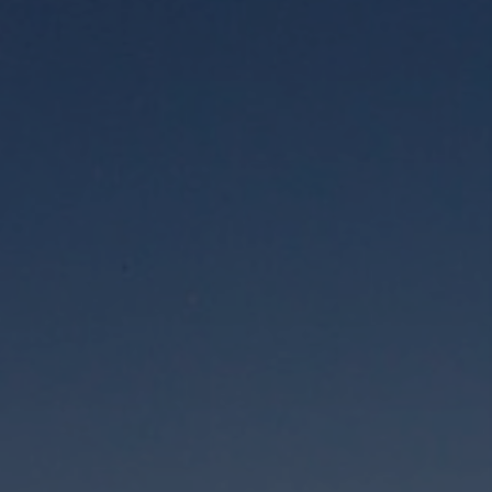
Hôtel
Chambres
Spa Pinhal Real
Expériences
Restaurant et Bars
Réunions et Événements
Offres
Bons Cadeaux
Contacts
PT
EN
ES
FR