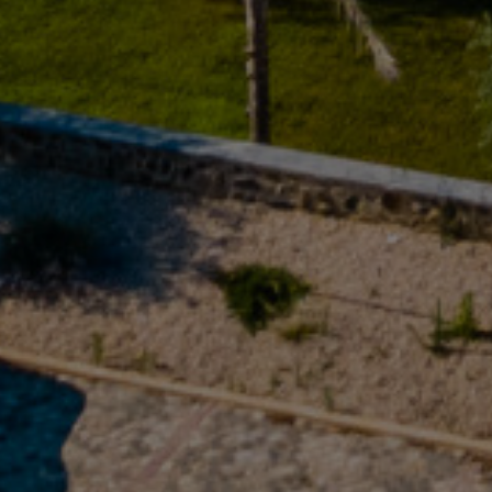
Estrada Nacional 109, km 161.4
2415-206 Regueira de Pontes - Leiria
+351 244 820 460
(Appel vers le réseau fixe national)
RNET: 5399