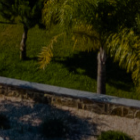
ewsletter
S'ABONNER
Je suis d'accord avec
Termes et Conditions
Déjà inscrit?
Connexion
»