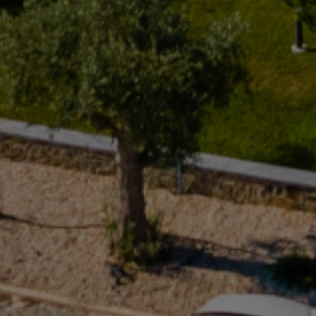
Institutionnel
N
Confidentialité & Cookies
Termes & Conditions
FAQ
Plan du Site
Résolution Alternative des Litiges