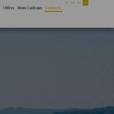
PT
EN
ES
FR
Offres
Bons Cadeaux
Contacts