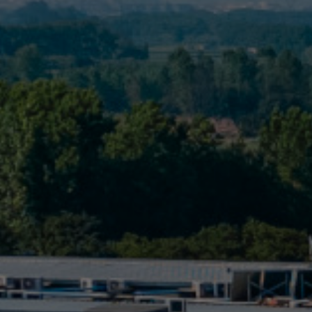
Chambres
Spa Pinhal Real
Expériences
Restaurant et Bars
Réunions et Événements
Offres
Bons Cadeaux
Contacts
PT
EN
ES
FR