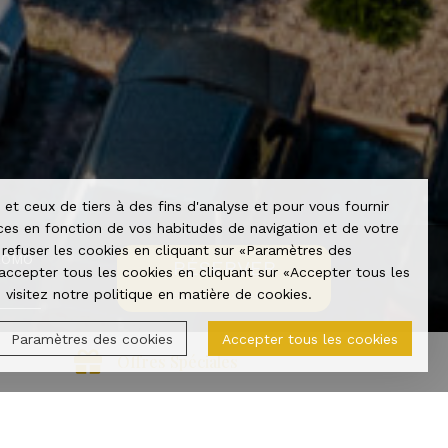
et ceux de tiers à des fins d'analyse et pour vous fournir
nces en fonction de vos habitudes de navigation et de votre
refuser les cookies en cliquant sur «Paramètres des
ROMO
RÉSERVER
ccepter tous les cookies en cliquant sur «Accepter tous les
Tous droits réservés - Powered by
e-GDS
®
 visitez notre politique en matière de cookies.
MEILLEUR PRIX GARANTI
Paramètres des cookies
Accepter tous les cookies
Offres Spéciales